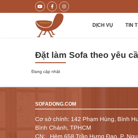
DỊCH VỤ
TIN 
Đặt làm Sofa theo yêu c
Đang cập nhật
SOFADONG.COM
Cơ sở chính: 142 Phạm Hùng, Bình H
Bình Chánh, TPHCM
CN: Hẻm 658 Trần Hưng Đạo, P. Ngu