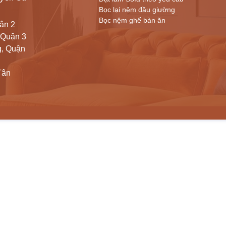
Bọc lại nệm đầu giường
Bọc nệm ghế bàn ăn
ận 2
 Quận 3
g, Quận
Tân