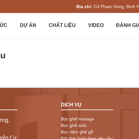
Địa chỉ:
C4 Phạm Hùng, Bình 
TỨC
DỰ ÁN
CHẤT LIỆU
VIDEO
ĐÁNH GI
ầu
DỊCH VỤ
Bọc ghế masage
ưng,
Bọc ghế sofa
Bọc nệm ghế gỗ
y
ễn Cư
Đặt làm Sofa theo yêu cầu