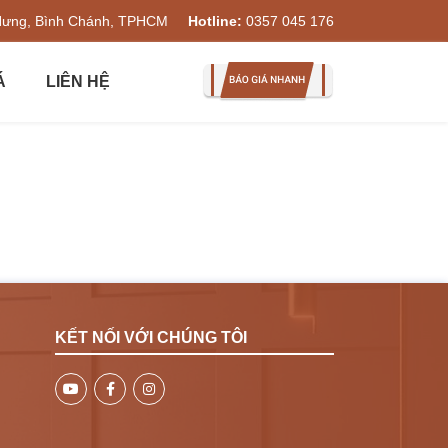
Hưng, Bình Chánh, TPHCM
Hotline:
0357 045 176
Á
LIÊN HỆ
KẾT NỐI VỚI CHÚNG TÔI