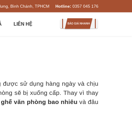
Hưng, Bình Chánh, TPHCM
Hotline:
0357 045 176
Á
LIÊN HỆ
g được sử dụng hàng ngày và chịu
hòng sẽ bị xuống cấp. Thay vì thay
 ghế văn phòng bao nhiêu
và đâu