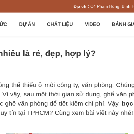
Địa chỉ:
C4 Phạm Hùng, Bình 
TỨC
DỰ ÁN
CHẤT LIỆU
VIDEO
ĐÁNH GI
iêu là rẻ, đẹp, hợp lý?
 thể thiếu ở mỗi công ty, văn phòng. Chún
 Vì vậy, sau một thời gian sử dụng, ghế văn p
c ghế văn phòng để tiết kiệm chi phí. Vậy,
bọc
 uy tín tại TPHCM? Cùng xem bài viết này nhé!