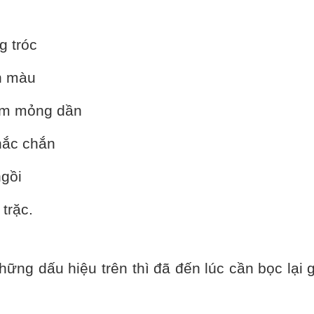
 tróc
n màu
ệm mỏng dần
hắc chắn
gồi
trặc.
g dấu hiệu trên thì đã đến lúc cần bọc lại 