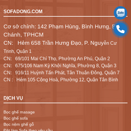
SOFADONG.COM
Cơ sở chính: 142 Phạm Hùng, Bình Hưng, Bình
Chánh, TPHCM
CN: Hẻm 658 Trần Hưng Đạo, P. Nguy
ễn Cư
Trinh, Quận 1
CN: 69/101 Mai Chí Thọ, Phường An Phú, Quận 2
CN: 675/106 Nam Kỳ Khởi Nghĩa, Phường 8, Quận 3
CN: 916/11 Huỳnh Tấn Phát, Tân Thuận Đông, Quận 7
CN : Hẻm 105 Cộng Hoà, Phường 12, Quận Tân Bình
DỊCH VỤ
Bọc ghế masage
Bọc ghế sofa
Bọc nệm ghế gỗ
Đặt làm Sofa theo yêu cầu