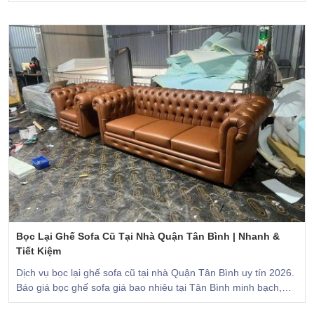
hiện đại, thi công trong ngày hỏa tốc.
Bọc Lại Ghế Sofa Cũ Tại Nhà Quận Tân Bình | Nhanh &
Tiết Kiệm
Dịch vụ bọc lại ghế sofa cũ tại nhà Quận Tân Bình uy tín 2026.
Báo giá bọc ghế sofa giá bao nhiêu tại Tân Bình minh bạch,
mẫu vải da đa dạng từ Sofa Đồng.